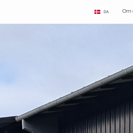
Om 
DA