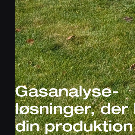
Gasanalyse-
løsninger, der
din produktion