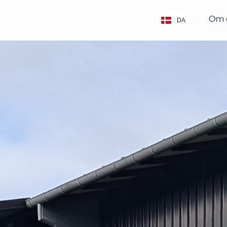
Om 
DA