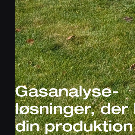
Gasanalyse-
løsninger, der
din produktion