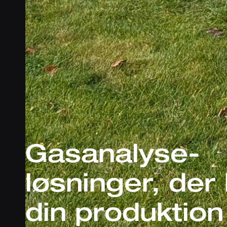
Gasanalyse-
løsninger, der
din produktion