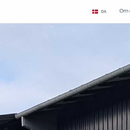
Om 
DA