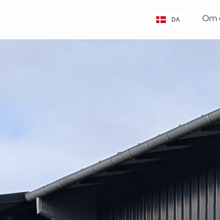
Om 
DA