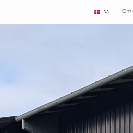
Om 
DA