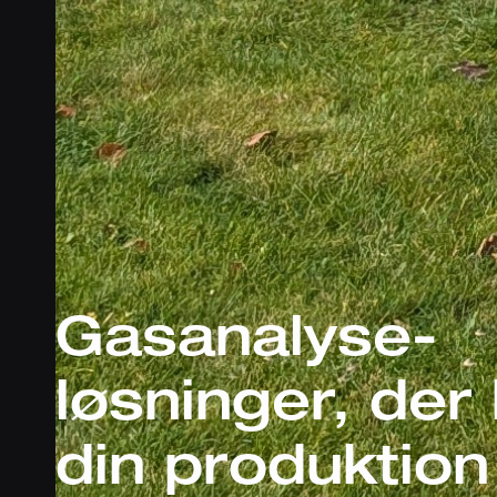
Gasanalyse-
løsninger, der
din produktion