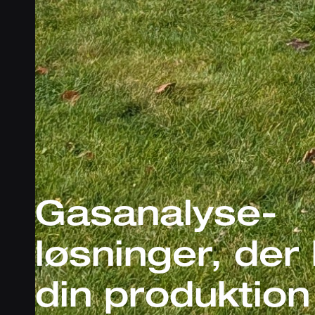
Gasanalyse-
løsninger, der
din produktion