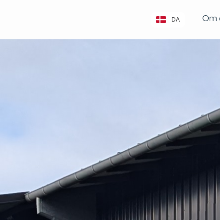
Om 
DA