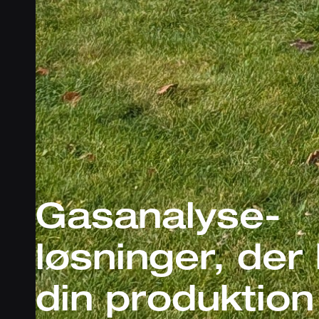
Gasanalyse-
løsninger, der
din produktion