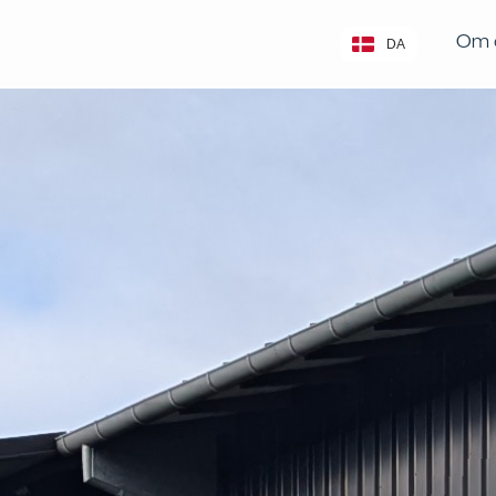
Om 
DA