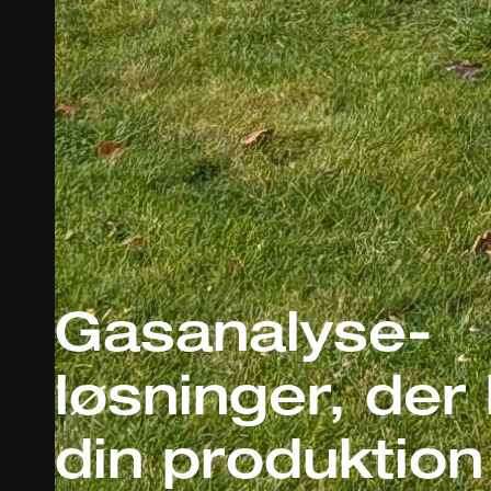
Gasanalyse-
løsninger, der
din produktion