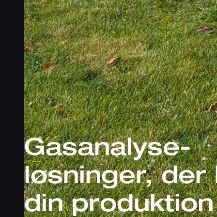
Gasanalyse-
løsninger, der
din produktion