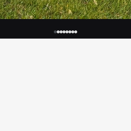
ninger og
Hvorfor hedder v
en internationale
Det korte svar: Fordi v
Det lange svar: Fordi ha
roduktionen, øge
dér… det skriger jo på at b
tive brændsler. Vores
l myndighederne. Med et
Og når man driver et ga