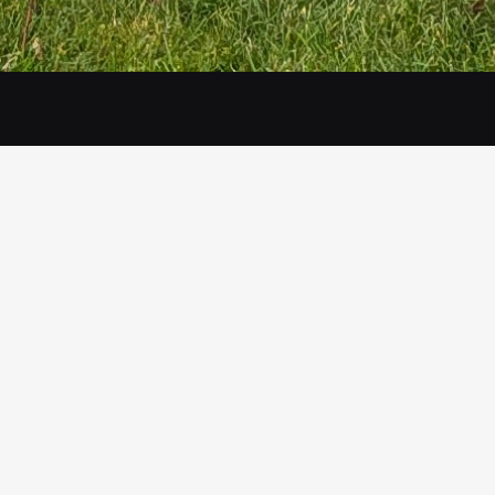
i FLO
R?
2
ores grundlægger hedder
FLOOR
.
n kiggede på sit efternavn, så de to O’er, og tænkte
“det
live lavet om til ilt.”
sanalysefirma, hvor
O₂
ofte er den vigtigste komponent,