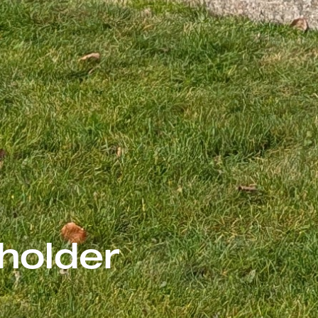
 holder